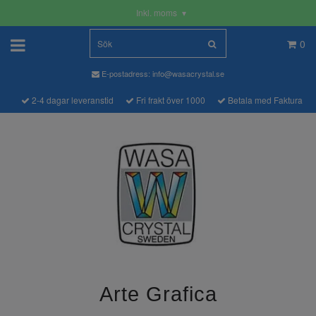
Inkl. moms
▾
0
E-postadress:
info@wasacrystal.se
2-4 dagar leveranstid
Fri frakt över 1000
Betala med Faktura
Arte Grafica