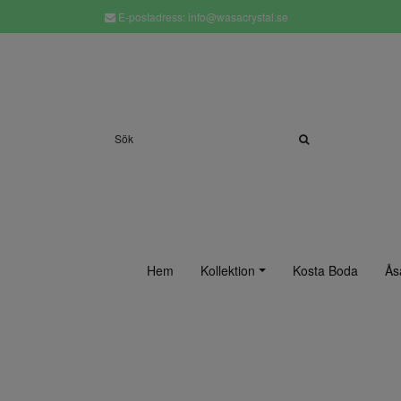
E-postadress:
info@wasacrystal.se
Hem
Kollektion
Kosta Boda
Ås