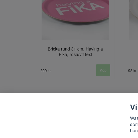
Bricka rund 31 cm, Having a
Fika, rosa/vit text
299 kr
98 kr
Vi
Was
som
han