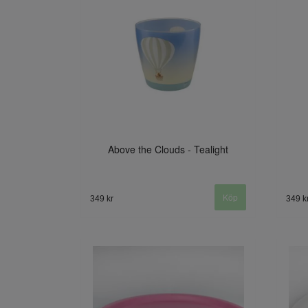
Above the Clouds - Tealight
349 kr
349 k