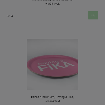
vit/rött tryck
98 kr
Bricka rund 31 cm, Having a Fika,
rosa/vit text