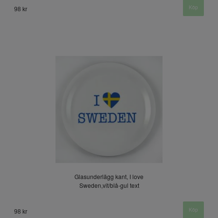
98 kr
Glasunderlägg kant, I love
Sweden,vit/blå-gul text
98 kr