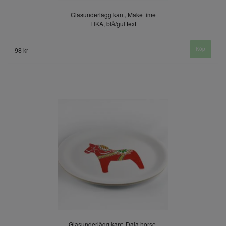
Glasunderlägg kant, Make time
FIKA, blå/gul text
98 kr
Glasunderlägg kant, Dala horse,