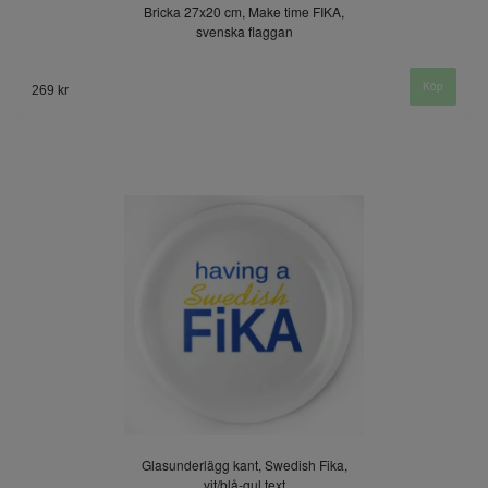
Bricka 27x20 cm, Make time FIKA,
svenska flaggan
269 kr
Glasunderlägg kant, Swedish Fika,
vit/blå-gul text