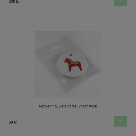
269 kr
Nyckelring, Dala horse, vit/rött tryck
69 kr