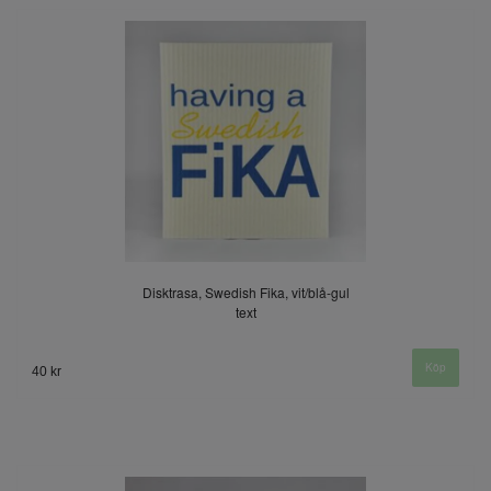
Disktrasa, Swedish Fika, vit/blå-gul
text
40 kr