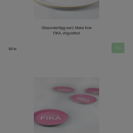
Glasunderlägg kant, Make time
FIKA, vit/guldtext
98 kr