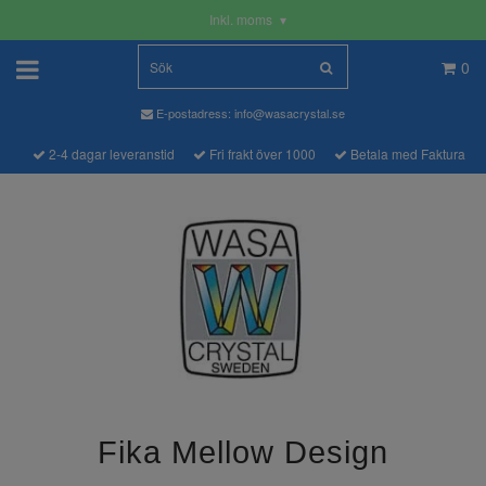
Inkl. moms
▾
0
E-postadress:
info@wasacrystal.se
2-4 dagar leveranstid
Fri frakt över 1000
Betala med Faktura
Fika Mellow Design