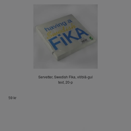
Servetter, Swedish Fika, vit/blå-gul
text, 20-p
59 kr