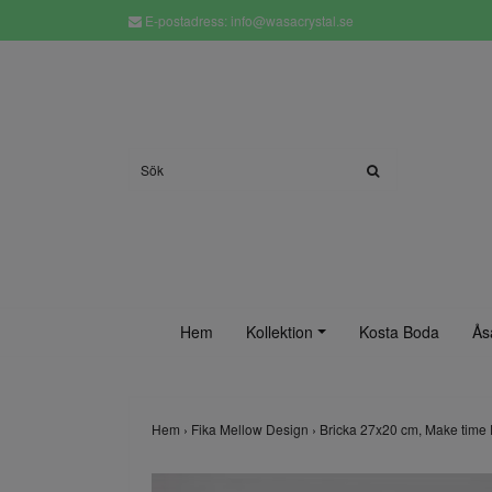
E-postadress:
info@wasacrystal.se
Hem
Kollektion
Kosta Boda
Ås
Hem
›
Fika Mellow Design
›
Bricka 27x20 cm, Make time FI