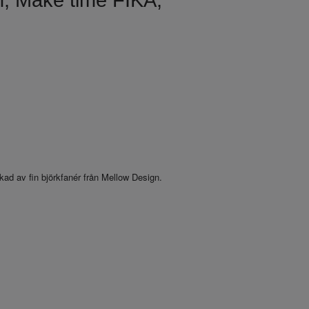
, Make time FIKA,
kad av fin björkfanér från Mellow Design.