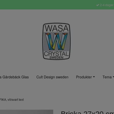
2-4 dagar 
a Gårdebäck Glas
Cult Design sweden
Produkter
Tema
KA, vit/svart text