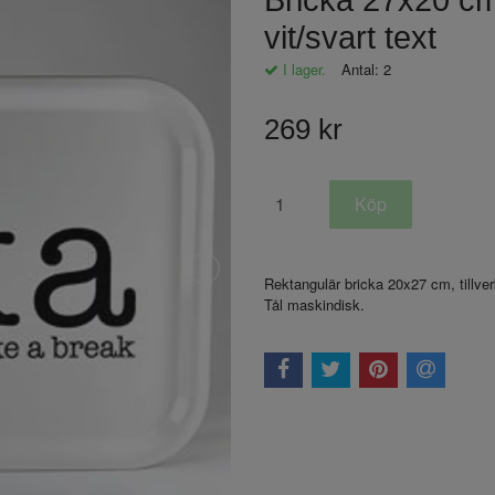
Bricka 27x20 cm
vit/svart text
I lager.
Antal:
2
269 kr
Rektangulär bricka 20x27 cm, tillver
Tål maskindisk.