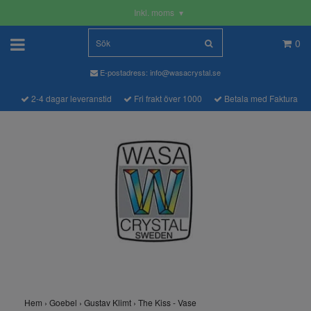
Inkl. moms
▾
0
E-postadress:
info@wasacrystal.se
2-4 dagar leveranstid
Fri frakt över 1000
Betala med Faktura
Hem
›
Goebel
›
Gustav Klimt
›
The Kiss - Vase