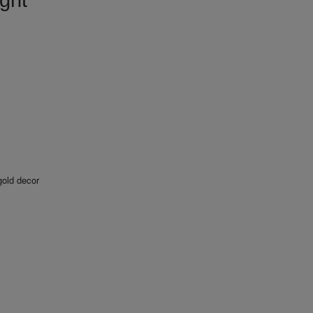
ight
gold decor