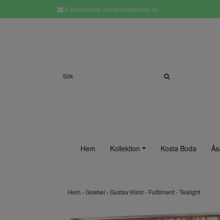
E-postadress:
info@wasacrystal.se
Hem
Kollektion
Kosta Boda
Ås
Hem
›
Goebel
›
Gustav Klimt
›
Fulfilment - Tealight