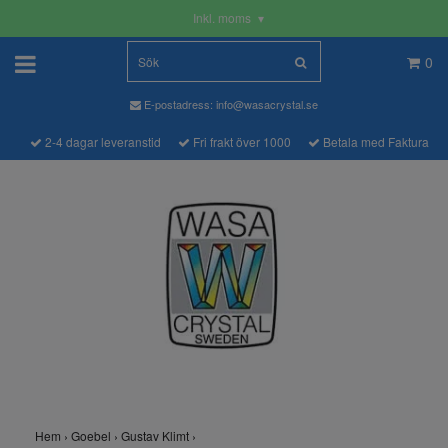
Inkl. moms
▾
0
E-postadress:
info@wasacrystal.se
2-4 dagar leveranstid
Fri frakt över 1000
Betala med Faktura
Hem
›
Goebel
›
Gustav Klimt
›