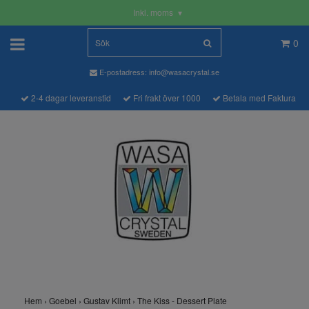
Inkl. moms
▾
0
E-postadress:
info@wasacrystal.se
2-4 dagar leveranstid
Fri frakt över 1000
Betala med Faktura
Hem
›
Goebel
›
Gustav Klimt
›
The Kiss - Dessert Plate