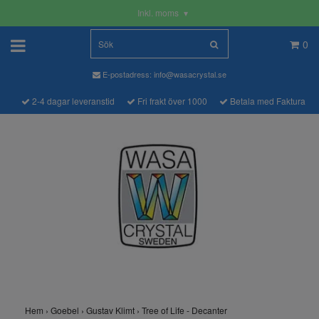
Inkl. moms
▾
0
E-postadress:
info@wasacrystal.se
2-4 dagar leveranstid
Fri frakt över 1000
Betala med Faktura
Hem
›
Goebel
›
Gustav Klimt
›
Tree of Life - Decanter