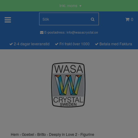
Inkl. moms
▾
0
E-postadress:
info@wasacrystal.se
2-4 dagar leveranstid
Fri frakt över 1000
Betala med Faktura
Hem
›
Goebel
›
Britto
›
Deeply in Love 2 - Figurine