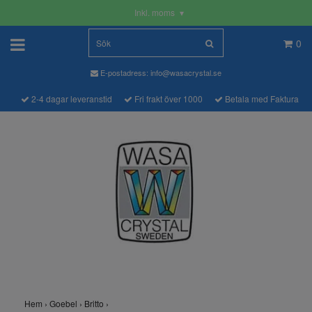
Inkl. moms
▾
0
E-postadress:
info@wasacrystal.se
2-4 dagar leveranstid
Fri frakt över 1000
Betala med Faktura
Hem
›
Goebel
›
Britto
›