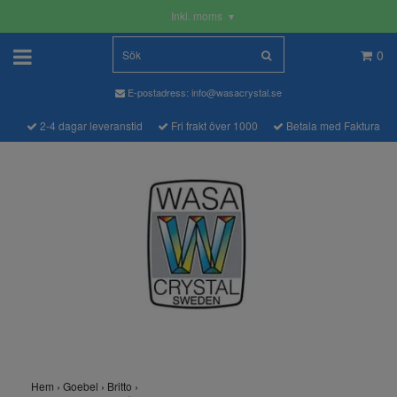
Inkl. moms
▾
0
E-postadress:
info@wasacrystal.se
2-4 dagar leveranstid
Fri frakt över 1000
Betala med Faktura
Hem
›
Goebel
›
Britto
›