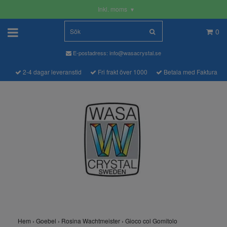
Inkl. moms
▾
0
E-postadress:
info@wasacrystal.se
2-4 dagar leveranstid
Fri frakt över 1000
Betala med Faktura
Hem
›
Goebel
›
Rosina Wachtmeister
›
Gioco col Gomitolo