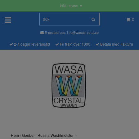
Inkl. moms
▾
0
E-postadress:
info@wasacrystal.se
2-4 dagar leveranstid
Fri frakt över 1000
Betala med Faktura
Hem
›
Goebel
›
Rosina Wachtmeister
›