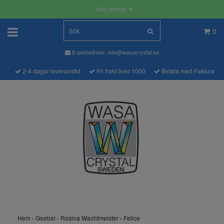
Inkl. moms
▾
0
E-postadress:
info@wasacrystal.se
2-4 dagar leveranstid
Fri frakt över 1000
Betala med Faktura
Hem
›
Goebel
›
Rosina Wachtmeister
›
Felice