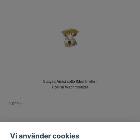
Statyett Amici sotto lMombrello -
Rosina Wachtmeister
1 099 kr
Vi använder cookies