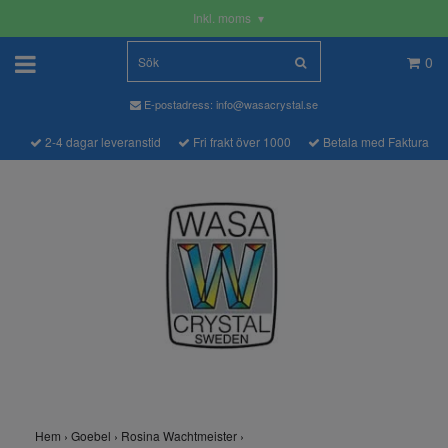
Inkl. moms
▾
0
E-postadress:
info@wasacrystal.se
2-4 dagar leveranstid
Fri frakt över 1000
Betala med Faktura
Hem
›
Goebel
›
Rosina Wachtmeister
›