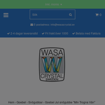
Inkl. moms
▾
0
E-postadress:
info@wasacrystal.se
2-4 dagar leveranstid
Fri frakt över 1000
Betala med Faktura
Hem
›
Goebel
›
Snögubbar
›
Goebel Jul snögubbe "Min Trogna Vän"