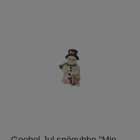
Goebel Jul snögubbe "Min