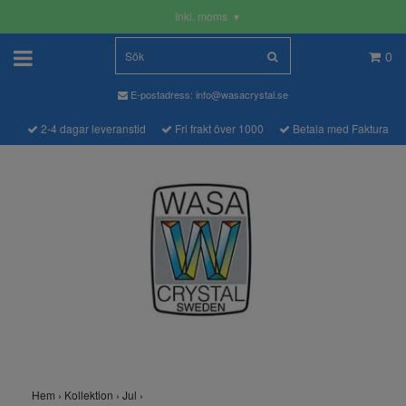
Inkl. moms
▾
0
E-postadress:
info@wasacrystal.se
2-4 dagar leveranstid
Fri frakt över 1000
Betala med Faktura
Hem
›
Kollektion
›
Jul
›