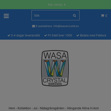
Inkl. moms
▾
0
E-postadress:
info@wasacrystal.se
2-4 dagar leveranstid
Fri frakt över 1000
Betala med Faktura
Hem
›
Kollektion
›
Jul
›
Nääsgränsgården
›
Hängande Höna H.4cm