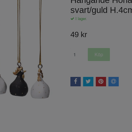
Hängande Höna m
svart/guld H.4c
I lager.
49 kr