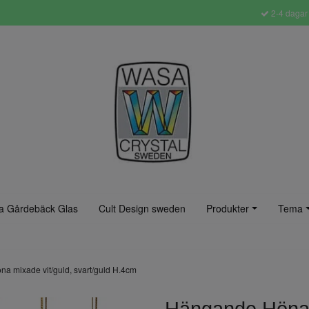
2-4 dagar 
a Gårdebäck Glas
Cult Design sweden
Produkter
Tema
a mixade vit/guld, svart/guld H.4cm