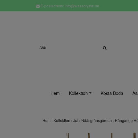
E-postadress:
info@wasacrystal.se
Hem
Kollektion
Kosta Boda
Ås
Hem
›
Kollektion
›
Jul
›
Nääsgränsgården
›
Hängande Hön