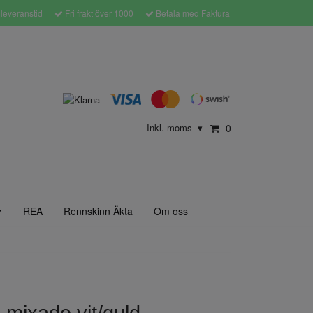
leveranstid
Fri frakt över 1000
Betala med Faktura
Inkl. moms
0
▾
REA
Rennskinn Äkta
Om oss