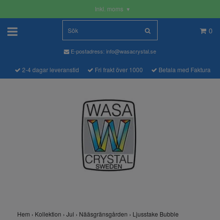
Inkl. moms
▾
0
E-postadress:
info@wasacrystal.se
2-4 dagar leveranstid
Fri frakt över 1000
Betala med Faktura
Hem
›
Kollektion
›
Jul
›
Nääsgränsgården
›
Ljusstake Bubble