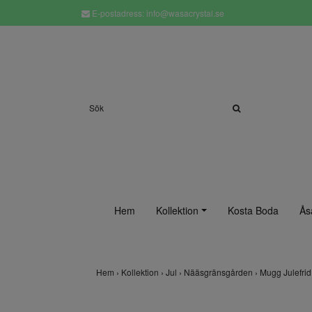
E-postadress:
info@wasacrystal.se
Hem
Kollektion
Kosta Boda
Ås
Hem
›
Kollektion
›
Jul
›
Nääsgränsgården
›
Mugg Julefri