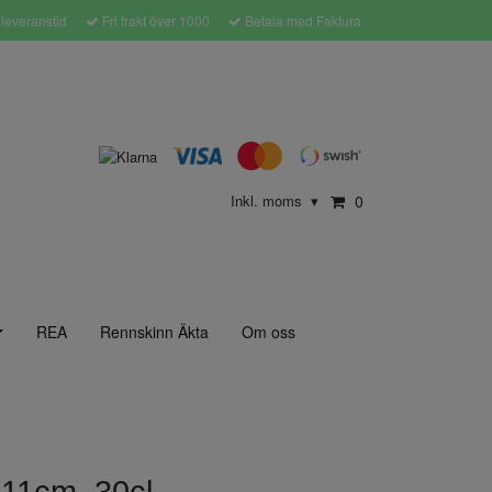
leveranstid
Fri frakt över 1000
Betala med Faktura
Inkl. moms
0
▾
REA
Rennskinn Äkta
Om oss