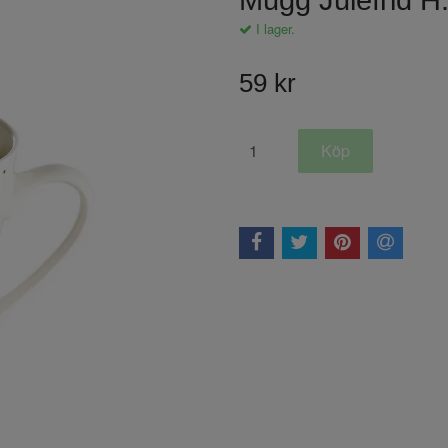
Mugg Julefrid H
I lager.
59 kr