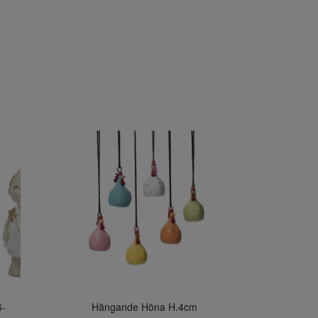
6-
Hängande Höna H.4cm