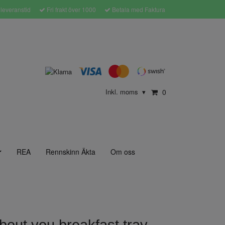
leveranstid
Fri frakt över 1000
Betala med Faktura
Inkl. moms
0
▾
REA
Rennskinn Äkta
Om oss