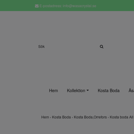
E-postadress:
info@wasacrystal.se
Hem
Kollektion
Kosta Boda
Ås
Hem
›
Kosta Boda
›
Kosta Boda,Orrefors
›
Kosta boda All