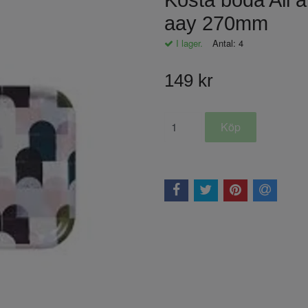
Kosta boda All a
aay 270mm
I lager.
Antal:
4
149 kr