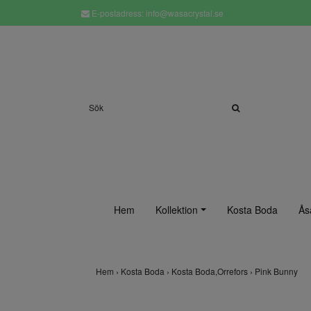
E-postadress:
info@wasacrystal.se
Hem
Kollektion
Kosta Boda
Ås
Hem
›
Kosta Boda
›
Kosta Boda,Orrefors
›
Pink Bunny