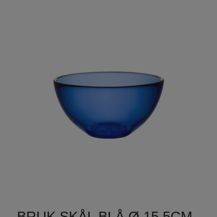
BRUK SKÅL BLÅ Ø 15,5CM