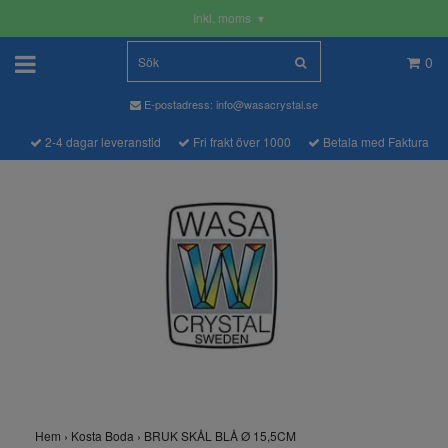
Inkl. moms
▾
0
E-postadress:
info@wasacrystal.se
2-4 dagar leveranstid
Fri frakt över 1000
Betala med Faktura
Hem
›
Kosta Boda
›
BRUK SKÅL BLÅ Ø 15,5CM