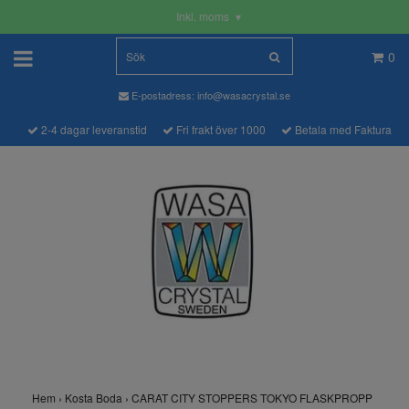
Inkl. moms
▾
0
E-postadress:
info@wasacrystal.se
2-4 dagar leveranstid
Fri frakt över 1000
Betala med Faktura
Hem
›
Kosta Boda
›
CARAT CITY STOPPERS TOKYO FLASKPROPP