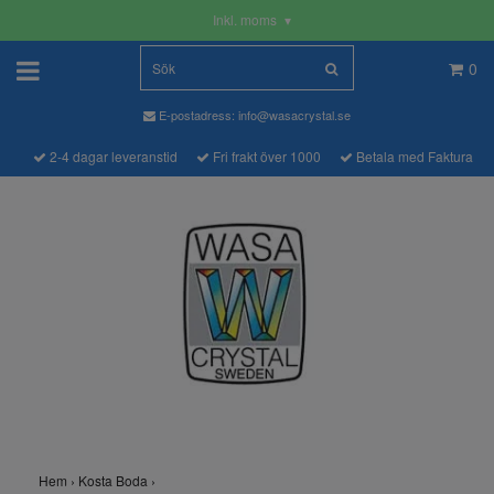
Inkl. moms
▾
0
E-postadress:
info@wasacrystal.se
2-4 dagar leveranstid
Fri frakt över 1000
Betala med Faktura
Hem
›
Kosta Boda
›