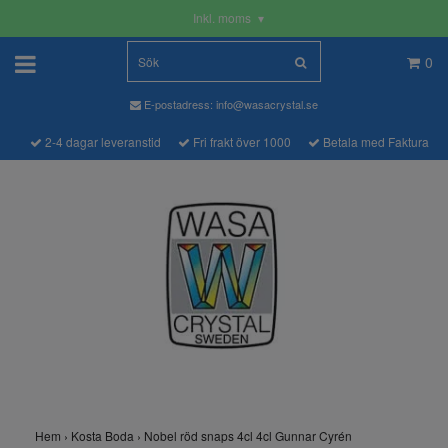
Inkl. moms
▾
0
E-postadress:
info@wasacrystal.se
2-4 dagar leveranstid
Fri frakt över 1000
Betala med Faktura
Hem
›
Kosta Boda
›
Nobel röd snaps 4cl 4cl Gunnar Cyrén