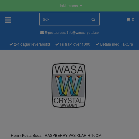
Inkl. moms
▾
0
E-postadress:
info@wasacrystal.se
2-4 dagar leveranstid
Fri frakt över 1000
Betala med Faktura
Hem
›
Kosta Boda
›
RASPBERRY VAS KLAR H 16CM