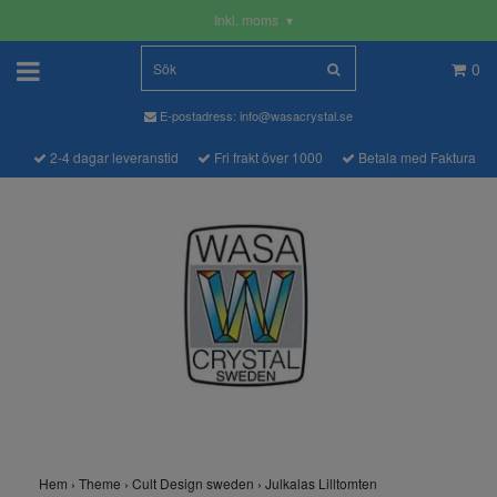
Inkl. moms
▾
0
E-postadress:
info@wasacrystal.se
2-4 dagar leveranstid
Fri frakt över 1000
Betala med Faktura
Hem
›
Theme
›
Cult Design sweden
›
Julkalas Lilltomten