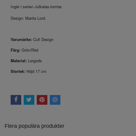
Ingår i serien Julkalas-tomtar.
Design: Marita Lord.
Varumärke:
Cult Design
Färg:
Grön/Röd
Material:
Lergods
Storlek:
Höjd 17 cm
Flera populära produkter