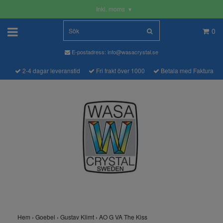
Inkl. moms
▾
0
E-postadress:
info@wasacrystal.se
2-4 dagar leveranstid
Fri frakt över 1000
Betala med Faktura
Hem
›
Goebel
›
Gustav Klimt
›
AO G VA The Kiss