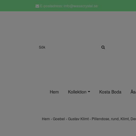
E-postadress:
info@wasacrystal.se
Hem
Kollektion
Kosta Boda
Ås
Hem
›
Goebel
›
Gustav Klimt
›
Pillendose, rund, Klimt, D