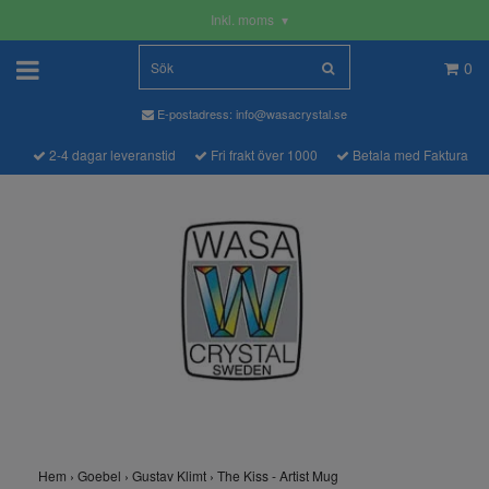
Inkl. moms
▾
0
E-postadress:
info@wasacrystal.se
2-4 dagar leveranstid
Fri frakt över 1000
Betala med Faktura
Hem
›
Goebel
›
Gustav Klimt
›
The Kiss - Artist Mug