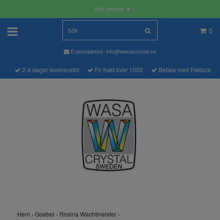
Inkl. moms
▾
0
E-postadress:
info@wasacrystal.se
2-4 dagar leveranstid
Fri frakt över 1000
Betala med Faktura
Hem
›
Goebel
›
Rosina Wachtmeister
›