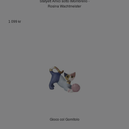
Statyett Amici sotto lMombrello -
Rosina Wachtmeister
1 099 kr
Gioco col Gomitolo