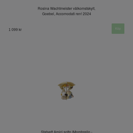
Rosina Wachtmeister välkomstskylt,
Goebel, Accomodati ren! 2024
1 099 kr
Statyett Amici sotto lMombrello -