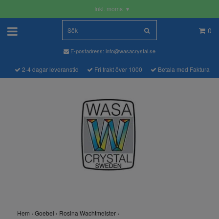
Inkl. moms
▾
0
E-postadress:
info@wasacrystal.se
2-4 dagar leveranstid
Fri frakt över 1000
Betala med Faktura
Hem
›
Goebel
›
Rosina Wachtmeister
›