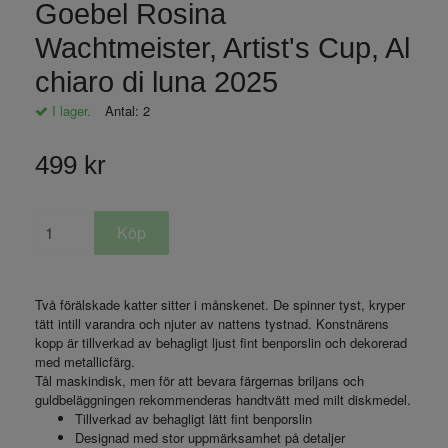
Goebel Rosina
Wachtmeister, Artist's Cup, Al
chiaro di luna 2025
I lager.
Antal:
2
499 kr
Två förälskade katter sitter i månskenet. De spinner tyst, kryper
tätt intill varandra och njuter av nattens tystnad. Konstnärens
kopp är tillverkad av behagligt ljust fint benporslin och dekorerad
med metallicfärg.
Tål maskindisk, men för att bevara färgernas briljans och
guldbeläggningen rekommenderas handtvätt med milt diskmedel.
Tillverkad av behagligt lätt fint benporslin
Designad med stor uppmärksamhet på detaljer