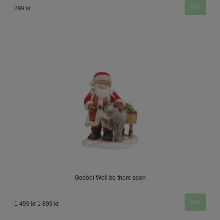
299 kr
Goebel Well be there soon
1 499 kr
1 899 kr