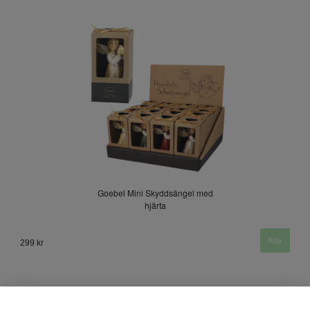
Goebel Mini Skyddsängel med
hjärta
299 kr