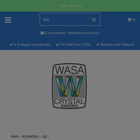
Inkl. moms
▾
0
E-postadress:
info@wasacrystal.se
2-4 dagar leveranstid
Fri frakt över 1000
Betala med Faktura
Hem
›
Kollektion
›
Jul
›