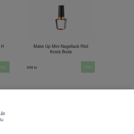
 H
Make Up Mini Nagellack Röd
Kosta Boda
699 kr
åll
du