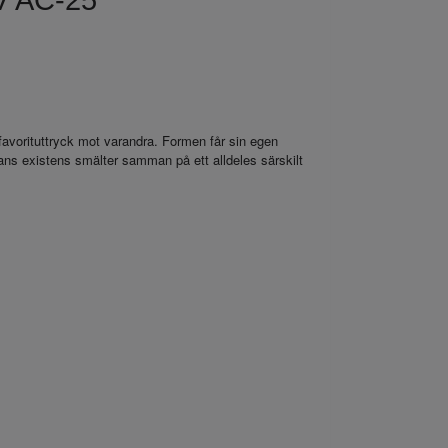
V AC-25
a favorituttryck mot varandra. Formen får sin egen
ans existens smälter samman på ett alldeles särskilt