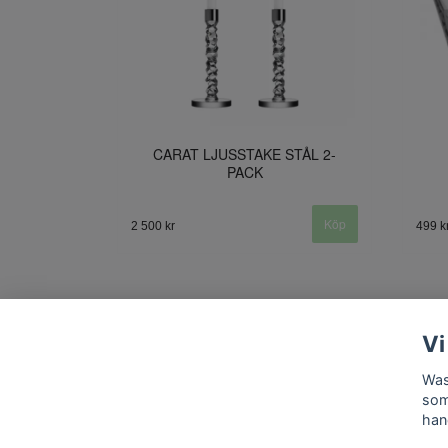
CARAT LJUSSTAKE STÅL 2-
PACK
2 500 kr
499 k
Vi
Was
som
han