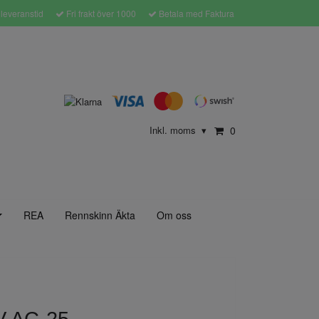
leveranstid
Fri frakt över 1000
Betala med Faktura
Inkl. moms
0
▾
REA
Rennskinn Äkta
Om oss