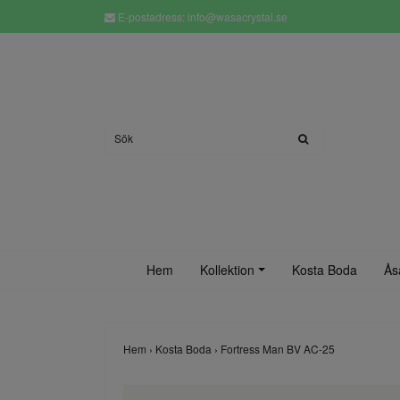
E-postadress:
info@wasacrystal.se
Hem
Kollektion
Kosta Boda
Ås
Hem
›
Kosta Boda
›
Fortress Man BV AC-25