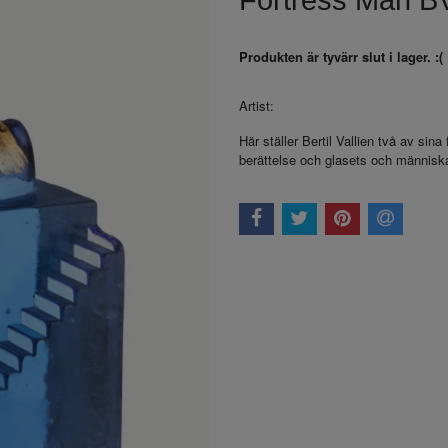
Fortress Man B
Produkten är tyvärr slut i lager. :(
Artist:
Bertil Vallien
Här ställer Bertil Vallien två av sin
berättelse och glasets och människ