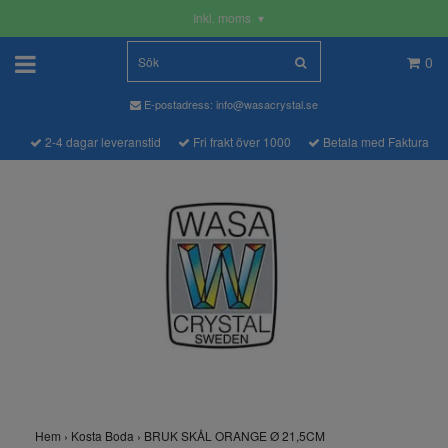
Inkl. moms
▾
0
E-postadress:
info@wasacrystal.se
2-4 dagar leveranstid
Fri frakt över 1000
Betala med Faktura
Hem
›
Kosta Boda
›
BRUK SKÅL ORANGE Ø 21,5CM