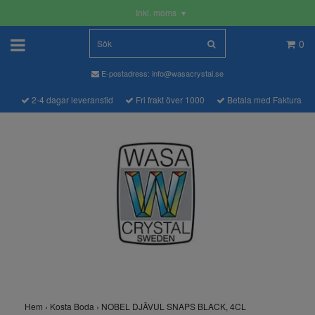
Inkl. moms
▾
0
E-postadress:
info@wasacrystal.se
2-4 dagar leveranstid
Fri frakt över 1000
Betala med Faktura
Hem
›
Kosta Boda
›
NOBEL DJÄVUL SNAPS BLACK, 4CL