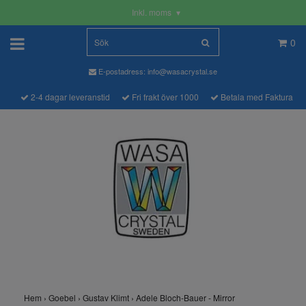
Inkl. moms
▾
0
E-postadress:
info@wasacrystal.se
2-4 dagar leveranstid
Fri frakt över 1000
Betala med Faktura
Hem
›
Goebel
›
Gustav Klimt
›
Adele Bloch-Bauer - Mirror